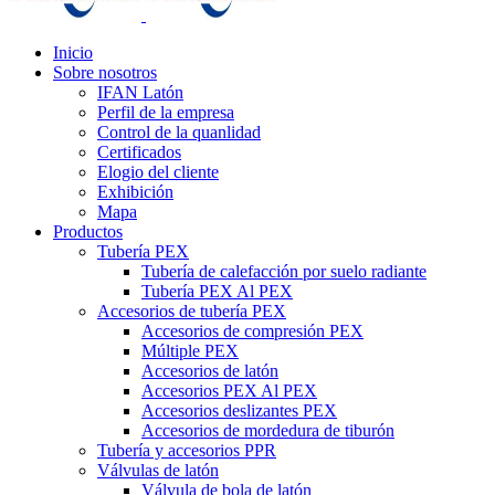
Inicio
Sobre nosotros
IFAN Latón
Perfil de la empresa
Control de la quanlidad
Certificados
Elogio del cliente
Exhibición
Mapa
Productos
Tubería PEX
Tubería de calefacción por suelo radiante
Tubería PEX Al PEX
Accesorios de tubería PEX
Accesorios de compresión PEX
Múltiple PEX
Accesorios de latón
Accesorios PEX Al PEX
Accesorios deslizantes PEX
Accesorios de mordedura de tiburón
Tubería y accesorios PPR
Válvulas de latón
Válvula de bola de latón