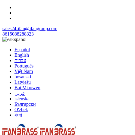
sales24-ifan@ifangroup.com
8615088288323
Español
Español
English
עברית
Português
Việt Nam
bosanski
Latviešu
Bai Miaowen
عربي
íslenska
Български
O'zbek
বাংলা